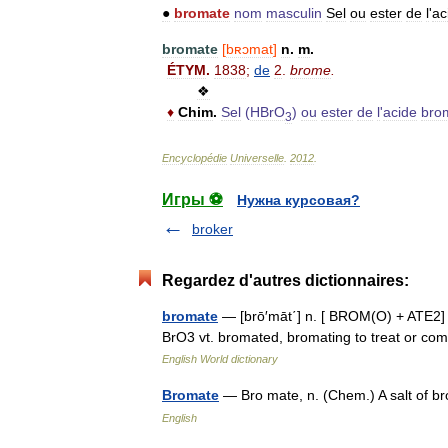
●
bromate
nom
masculin
Sel
ou
ester
de
l
'
ac
bromate
[
bʀɔmat
]
n
.
m
.
ÉTYM
.
1838
;
de
2
.
brome
.
❖
♦
Chim
.
Sel
(
HBrO
)
ou
ester
de
l
'
acide
bro
3
Encyclopédie
Universelle
.
2012
.
Игры ⚽
Нужна курсовая?
broker
Regardez d'autres dictionnaires:
bromate
— [brō′māt΄] n. [ BROM(O) + ATE2] a 
BrO3 vt. bromated, bromating to treat or c
English World dictionary
Bromate
— Bro mate, n. (Chem.) A salt of 
English