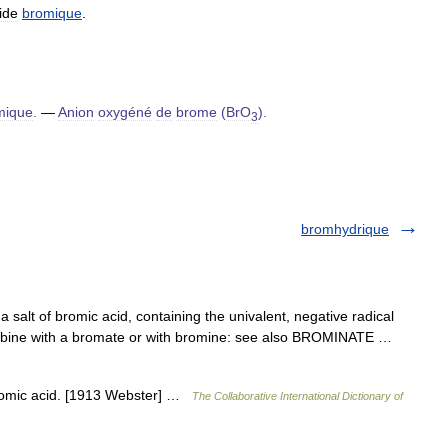
ide
bromique
.
mique
.
—
Anion
oxygéné
de
brome
(
BrO
).
3
bromhydrique
salt of bromic acid, containing the univalent, negative radical
ombine with a bromate or with bromine: see also BROMINATE …
bromic acid. [1913 Webster] …
The Collaborative International Dictionary of