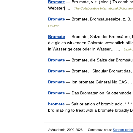
Bromate
— Bro mate, v. t. (Med.) To combin
Webster] …
The Collaborative International Dictionary
Bromāte
— Bromāte, Bromsäuresalze, z. B.
Lexikon
Bromate
— Bromate, Salze der Bromsäure, be
die gleich wirkenden Chlorate wesentlich bill
in Wasser gelöste oder in Wasser… …
Lexik
Bromate
— Bromāte, die Salze der Broms
Bromate
— Bromate, Singular Bromat das
Bromate
— Ion bromate Général No CAS
Bromate
— Das Bromatanion Kalottenmode
bromate
— Salt or anion of bromic acid. * * 
bro·mat·ing to treat with a bromate broa
© Academic, 2000-2026
Contactez-nous:
Support techn