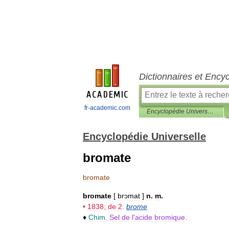
Dictionnaires et Ency
fr-academic.com
Encyclopédie Universelle
Encyclopédie Universelle
bromate
bromate
bromate
[
brɔmat
]
n
.
m
.
•
1838
;
de
2
.
brome
♦
Chim
.
Sel
de
l
'
acide
bromique
.