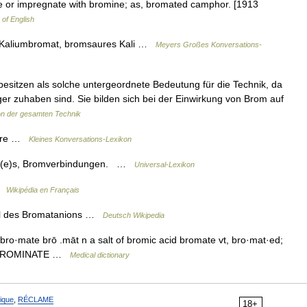
e or impregnate with bromine; as, bromated camphor. [1913
 of English
 Kaliumbromat, bromsaures Kali …
Meyers Großes Konversations-
sitzen als solche untergeordnete Bedeutung für die Technik, da
iger zuhaben sind. Sie bilden sich bei der Einwirkung von Brom auf
on der gesamten Technik
äure …
Kleines Konversations-Lexikon
, (e)s, Bromverbindungen. …
Universal-Lexikon
 …
Wikipédia en Français
ll des Bromatanions …
Deutsch Wikipedia
* bro·mate brō .māt n a salt of bromic acid bromate vt, bro·mat·ed;
dly BROMINATE …
Medical dictionary
ique
,
RÉCLAME
18+